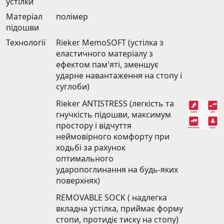
устілки
Матеріал
полімер
підошви
Технології
Rieker MemoSOFT (устілка з
еластичного матеріалу з
ефектом пам'яті, зменшує
ударне навантаження на стопу і
суглоби)
Rieker ANTISTRESS (легкість та
гнучкість підошви, максимум
простору і відчуття
неймовірного комфорту при
ходьбі за рахунок
оптимального
ударопоглинання на будь-яких
поверхнях)
REMOVABLE SOCK ( надлегка
вкладна устілка, приймає форму
стопи, протидіє тиску на стопу)