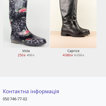
Vista
Caprice
250
490
4 080
6 290
₴
₴
₴
₴
Контактна інформація
050 746-77-02