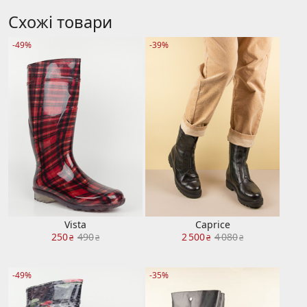
Схожі товари
-49%
-39%
Vista
Caprice
250
490
2 500
4 080
₴
₴
₴
₴
-49%
-35%