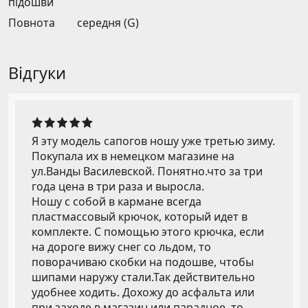
підошви
Повнота
середня (G)
Відгуки
Я эту модель сапогов ношу уже третью зиму.
Покупала их в немецком магазине на
ул.Ванды Василевской. Понятно.что за три
года цена в три раза и выросла.
Ношу с собой в кармане всегда
пластмассовый крючок, который идет в
комплекте. С помощью этого крючка, если
на дороге вижу снег со льдом, то
поворачиваю скобки на подошве, чтобы
шипами наружу стали.Так действительно
удобнее ходить. Дохожу до асфальта или
при заходе в магазин или парадное, то