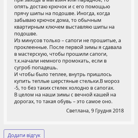
опять достаю крючок и с его помощью
прячу шипы на подошве. Иногда, когда
забываю крючок дома, то обычным
квартирным ключем выставляю шипы на
подошве.
Из минусов только – сапоги не прошитые, а
проклеенные. После первой зимы я сдавала
в мастерскую, чтобы прошили сапоги,
т.к.начали немного промокать, если в
сугроб попадешь.
И чтобы было теплее, внутрь пришлось
купить теплые шерстяные стельки.В мороз
-5, то без таких стелек холодно в сапогах.
В целом на наши зимы с вечной кашей на
дорогах, то такая обувь – это самое оно.
Светлана,
9 Грудня 2018
Додати відгук