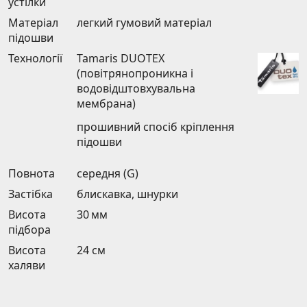
устілки
Матеріал
легкий гумовий матеріал
підошви
Технології
Tamaris DUOTEX
(повітрянопроникна і
водовідштовхувальна
мембрана)
прошивний спосіб кріплення
підошви
Повнота
середня (G)
Застібка
блискавка, шнурки
Висота
30 мм
підбора
Висота
24 см
халяви