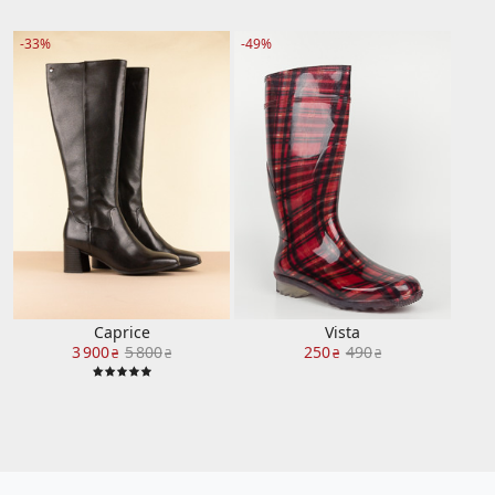
-33%
-49%
Caprice
Vista
3 900
5 800
250
490
₴
₴
₴
₴