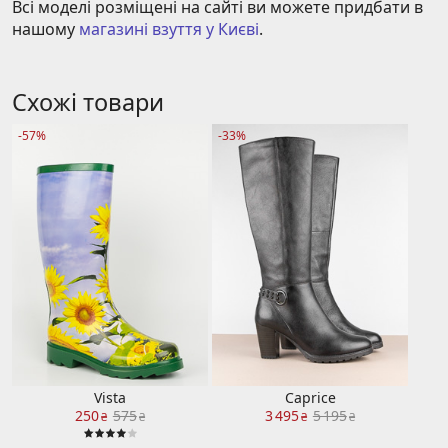
Всі моделі розміщені на сайті ви можете придбати в 
нашому 
магазині взуття у Києві
.
Схожі товари
-57%
-33%
Vista
Caprice
250
575
3 495
5 195
₴
₴
₴
₴