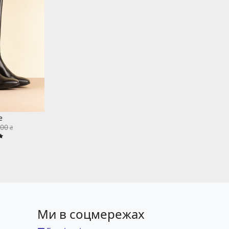
e
800
₴
Ми в соцмережах