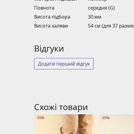
Повнота
середня (G)
Висота підбора
30 мм
Висота халяви
54 см (для 37 разме
Відгуки
Додати перший відгук
Схожі товари
-39%
-35%