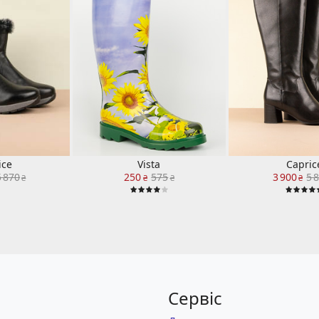
ice
Vista
Capric
5 870
250
575
3 900
5 
₴
₴
₴
₴
Сервіс