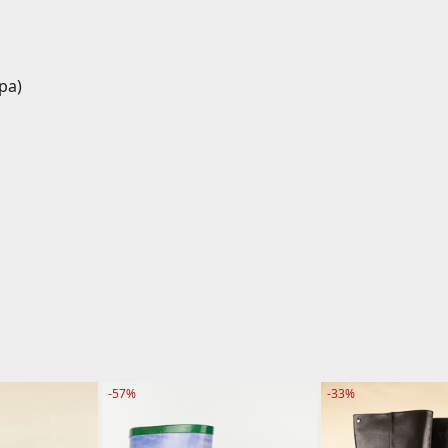
ра)
-57%
-33%