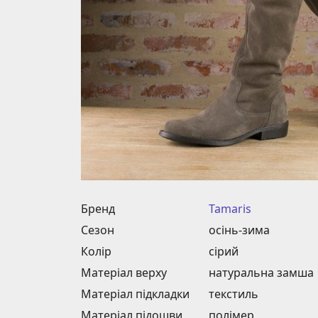
Бренд
Tamaris
Сезон
осінь-зима
Колір
сірий
Матеріал верху
натуральна замша
Матеріал підкладки
текстиль
Матеріал підошви
полімер