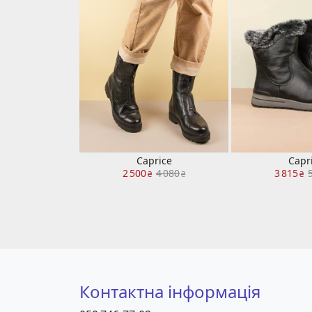
Caprice
Capr
2 500
4 080
3 815
₴
₴
₴
Контактна інформація