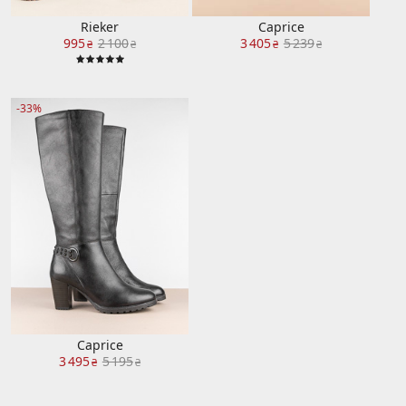
Rieker
Caprice
995
2 100
3 405
5 239
₴
₴
₴
₴
-33%
Caprice
3 495
5 195
₴
₴