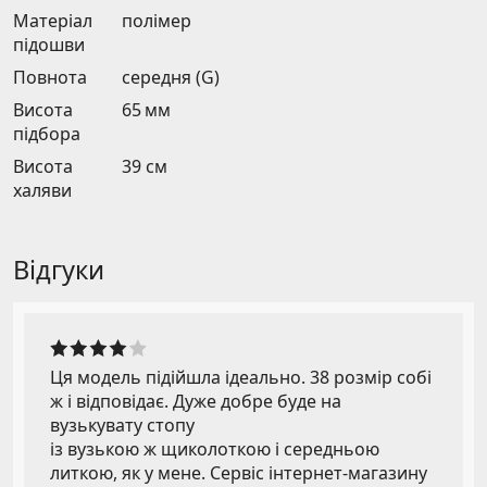
Матеріал
полімер
підошви
Повнота
середня (G)
Висота
65 мм
підбора
Висота
39 см
халяви
Відгуки
Ця модель підійшла ідеально. 38 розмір собі
ж і відповідає. Дуже добре буде на
вузькувату стопу
із вузькою ж щиколоткою і середньою
литкою, як у мене. Сервіс інтернет-магазину