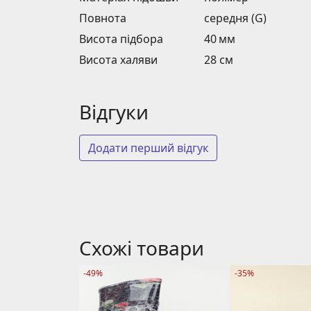
Повнота
середня (G)
Висота підбора
40 мм
Висота халяви
28 см
Відгуки
Додати перший відгук
Схожі товари
-49%
-35%