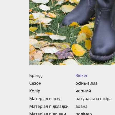
Бренд
Rieker
Сезон
осінь-зима
Колір
чорний
Матеріал верху
натуральна шкіра
Матеріал підкладки
вовна
Матеріал підошви
полімер