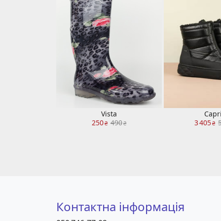
Vista
Capr
250
490
3 405
₴
₴
₴
Контактна інформація