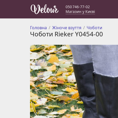
050 746-77-02
Магазин у Києві
Головна
Жіноче взуття
Чоботи
Чоботи Rieker Y0454-00