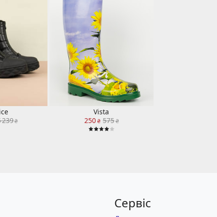
ice
Vista
5 239
250
575
₴
₴
₴
Сервіс