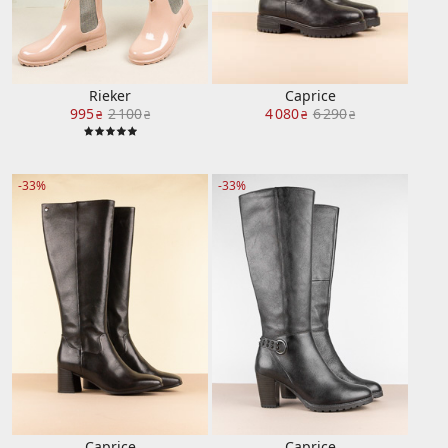
Rieker
Caprice
995
2 100
4 080
6 290
₴
₴
₴
₴
-33%
-33%
Caprice
Caprice