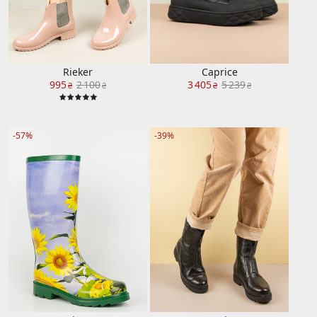
Rieker
Caprice
995
2 100
3 405
5 239
₴
₴
₴
₴
-57%
-39%