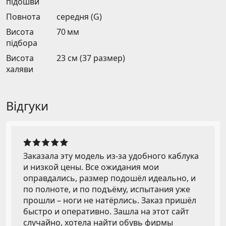
підошви
Повнота
середня (G)
Висота
70 мм
підбора
Висота
23 см (37 размер)
халяви
Відгуки
Заказала эту модель из-за удобного каблука
и низкой цены. Все ожидания мои
оправдались, размер подошёл идеально, и
по полноте, и по подъёму, испытания уже
прошли – ноги не натёрлись. Заказ пришёл
быстро и оперативно. Зашла на этот сайт
случайно, хотела найти обувь фирмы