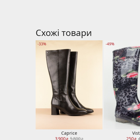
Схожі товари
-33%
-49%
Caprice
Vis
3 900
5 800
250
₴
₴
₴