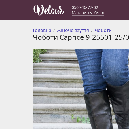
050 746-77-02
Магазин у Києві
Головна
Жіноче взуття
Чоботи
Чоботи Caprice 9-25501-25/