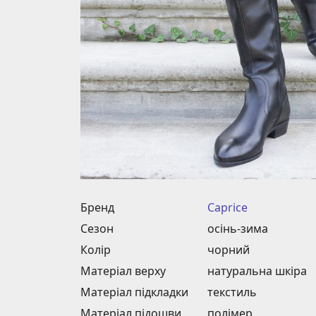
Бренд
Caprice
Сезон
осінь-зима
Колір
чорний
Матеріал верху
натуральна шкіра
Матеріал підкладки
текстиль
Матеріал підошви
полімер