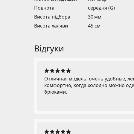
Повнота
середня (G)
Висота підбора
30 мм
Висота халяви
45 см
Відгуки
Отличная модель, очень удобные, легк
комфортно, когда холодно можно одет
брюками.