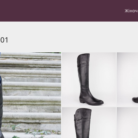
Жіноч
001