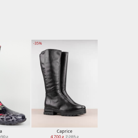
-35%
ta
Caprice
490
4 700
7 285
₴
₴
₴