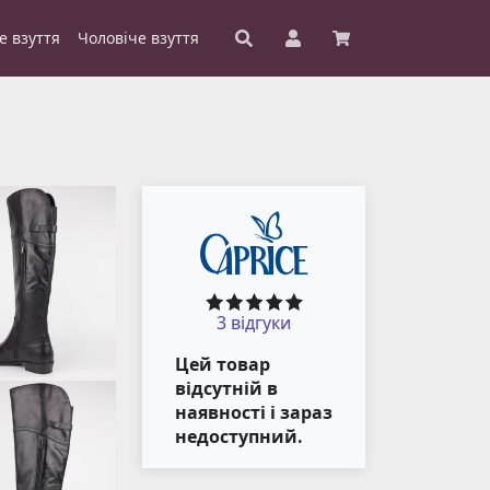
е взуття
Чоловіче взуття
3 відгуки
Цей товар
відсутній в
наявності і зараз
недоступний.