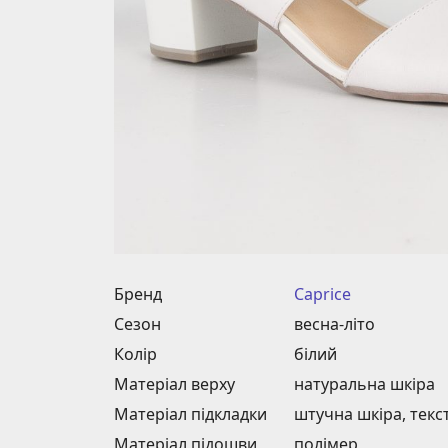
Бренд
Caprice
Сезон
весна-літо
Колір
білий
Матеріал верху
натуральна шкіра
Матеріал підкладки
штучна шкіра, текс
Матеріал підошви
полімер