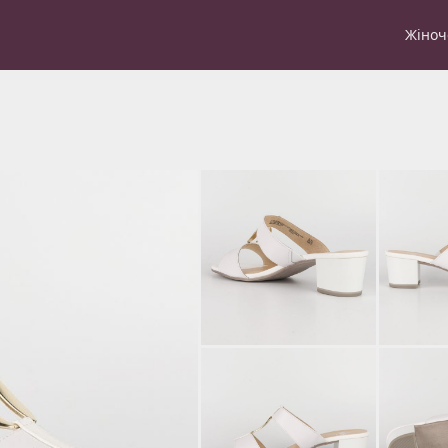
Жіноч