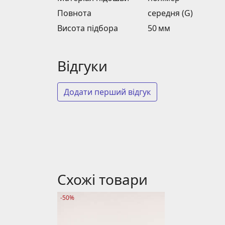
Повнота
середня (G)
Висота підбора
50 мм
Відгуки
Додати перший відгук
Схожі товари
-50%