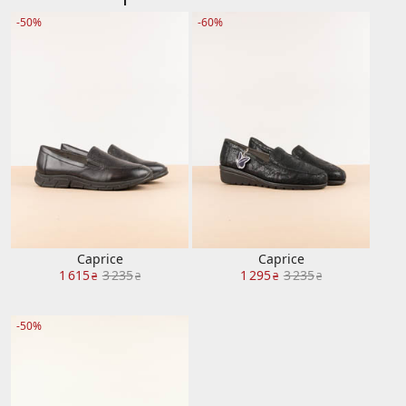
-50%
-60%
Caprice
Caprice
1 615
3 235
1 295
3 235
₴
₴
₴
₴
-50%