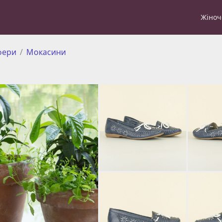
Жіноч
фери
Мокасини