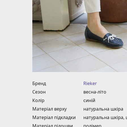
Бренд
Rieker
Сезон
весна-літо
Колір
синій
Матеріал верху
натуральна шкіра
Матеріал підкладки
натуральна шкіра,
Матеріал підошви
полімер