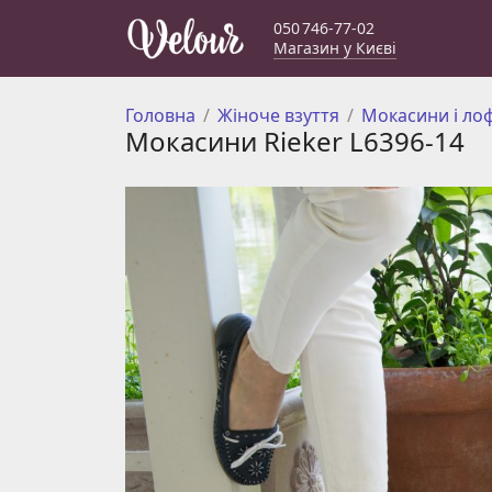
050 746-77-02
Магазин у Києві
Головна
Жіноче взуття
Мокасини і ло
Мокасини Rieker L6396-14