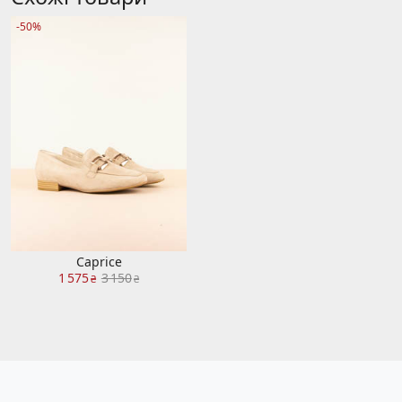
-50%
Caprice
1 575
3 150
₴
₴