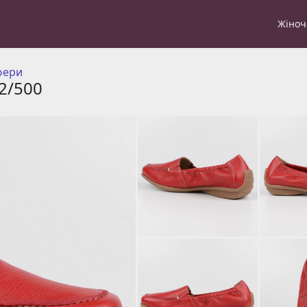
Жіноч
фери
2/500