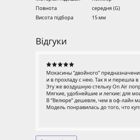
Повнота
середня (G)
Висота підбора
15 мм
Відгуки
Мокасины “двойного” предназначения:
и в прохладу с нею. Так я и перешла в 
Эту же воздушную стельку On Air поп
Мягкие, удобнейшие и легкие: для мо
В “Велюре” дешевле, чем в оф-лайн м
Модель понравилась до того, что куп