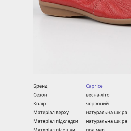
Бренд
Caprice
Сезон
весна-літо
Колір
червоний
Матеріал верху
натуральна шкіра
Матеріал підкладки
натуральна шкіра
Матеріал підошви
полімер