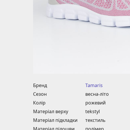
Бренд
Tamaris
Сезон
весна-літо
Колір
рожевий
Матеріал верху
tekstyl
Матеріал підкладки
текстиль
Матеріал підошви
полімер