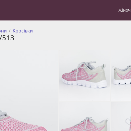
Жіноч
они
Кросівки
/513