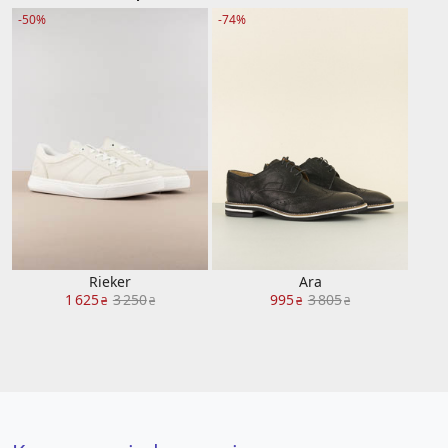
-50%
-74%
Rieker
Ara
1 625
3 250
995
3 805
₴
₴
₴
₴