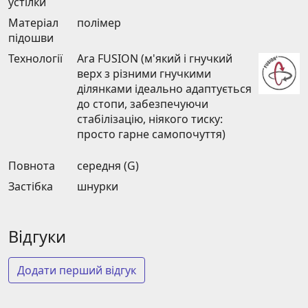
устілки
Матеріал
полімер
підошви
Технології
Ara FUSION (м'який і гнучкий
верх з різними гнучкими
ділянками ідеально адаптується
до стопи, забезпечуючи
стабілізацію, ніякого тиску:
просто гарне самопочуття)
Повнота
середня (G)
Застібка
шнурки
Відгуки
Додати перший відгук