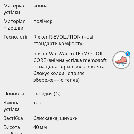
Матеріал
вовна
устілки
Матеріал
полімер
підошви
Технології
Rieker R-EVOLUTION (нові
стандарти комфорту)
Rieker WalkWarm TERMO-FOIL
CORE (знімна устілка memosoft
оснащена термофольгою, яка
блокує холод і сприяє
збереженню тепла)
Повнота
середня (G)
Змінна
так
устілка
Застібка
блискавка, шнурки
Висота
40 мм
підбора