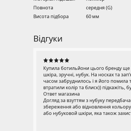
Повнота
середня (G)
Висота підбора
60 мм
Відгуки
Купила ботильйони цього бренду ще у
шкіра, зручні, нубук. На носках та зап
часом забруднилось і я його помила
втратили колір та блиск)) підкажіть, б
Ответ магазина
Догляд за взуттям з нубуку передбач
збереження або відновлення кольору
або нубуковой шкіри, яка також захисти