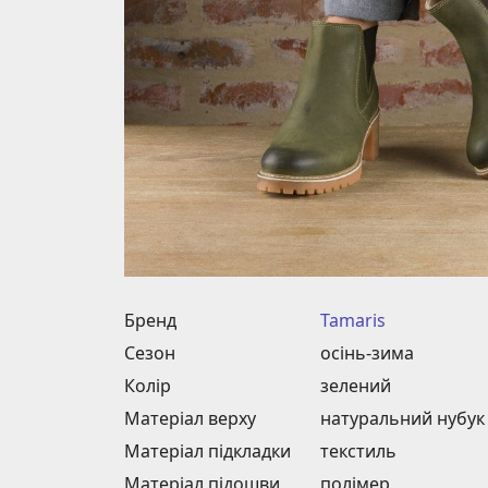
Бренд
Tamaris
Сезон
осінь-зима
Колір
зелений
Матеріал верху
натуральний нубук
Матеріал підкладки
текстиль
Матеріал підошви
полімер