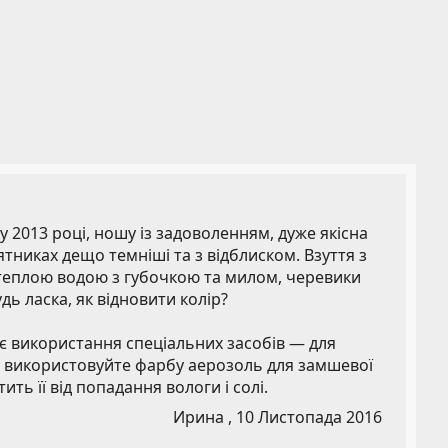
 2013 році, ношу із задоволенням, дуже якісна
’ятниках дещо темніші та з відблиском. Взуття з
 теплою водою з губочкою та милом, черевики
удь ласка, як відновити колір?
ає використання спеціальних засобів — для
 використовуйте фарбу аерозоль для замшевої
ть її від попадання вологи і солі.
Ирина ,
10 Листопада 2016