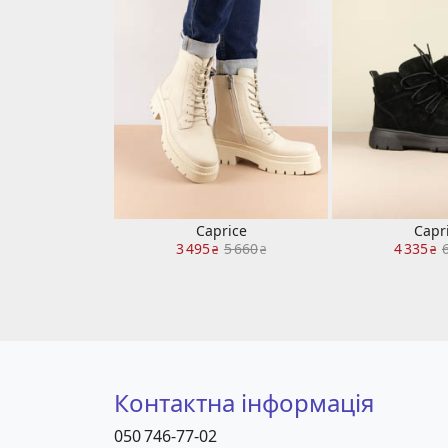
Caprice
Capr
3 495
5 660
4 335
₴
₴
₴
Контактна інформація
050 746-77-02