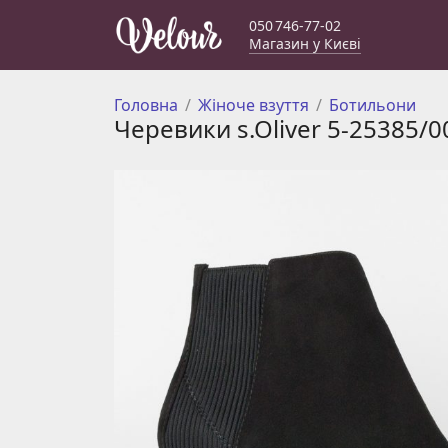
050 746-77-02
Магазин у Києві
Головна
Жіноче взуття
Ботильони
Черевики s.Oliver 5-25385/0