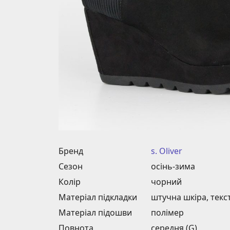
Бренд
s. Oliver
Сезон
осінь-зима
Колір
чорний
Матеріал підкладки
штучна шкіра, текс
Матеріал підошви
полімер
Повнота
середня (G)