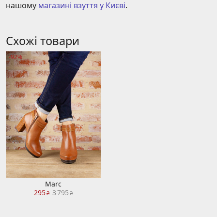
нашому 
магазині взуття у Києві
.
Схожі товари
-92%
Marc
295
3 795
₴
₴