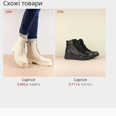
Схожі товари
-38%
-35%
Caprice
Caprice
3 495
5 660
3 717
5 719
₴
₴
₴
₴