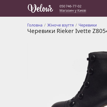
050 746-77-02
Магазин у Києві
Головна
Жіноче взуття
Черевики
Черевики Rieker Ivette Z805