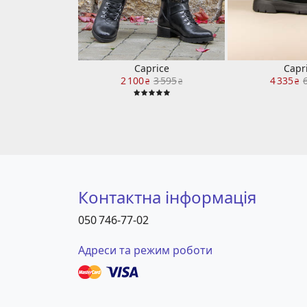
Caprice
Capr
2 100
3 595
4 335
₴
₴
₴
Контактна інформація
050 746-77-02
Адреси та режим роботи