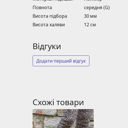
Повнота
середня (G)
Висота підбора
30 мм
Висота халяви
12 см
Відгуки
Додати перший відгук
Схожі товари
-42%