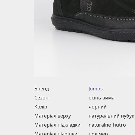
Бренд
Jomos
Сезон
осінь-зима
Колір
чорний
Матеріал верху
натуральний нубук
Матеріал підкладки
naturalnе_hutro
Матеріал підошви
полімер