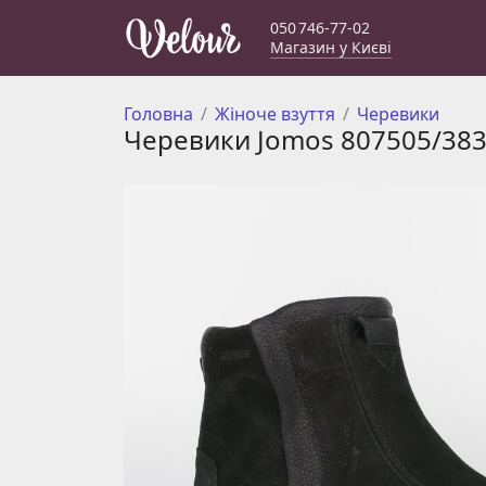
050 746-77-02
Магазин у Києві
Головна
Жіноче взуття
Черевики
Черевики Jomos 807505/38