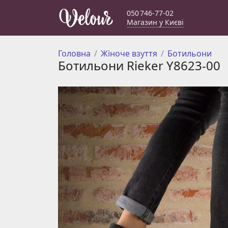
050 746-77-02
Магазин у Києві
Головна
Жіноче взуття
Ботильони
Ботильони Rieker Y8623-00