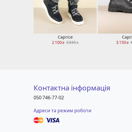
Caprice
Capr
2 100
3 845
3 150
₴
₴
₴
Контактна інформація
050 746-77-02
Адреси та режим роботи