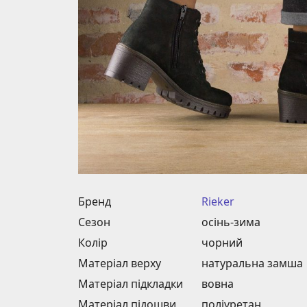
Бренд
Rieker
Сезон
осінь-зима
Колір
чорний
Матеріал верху
натуральна замша
Матеріал підкладки
вовна
Матеріал підошви
поліуретан