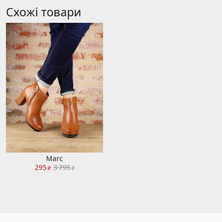
Схожі товари
-92%
Marc
295
3 795
₴
₴