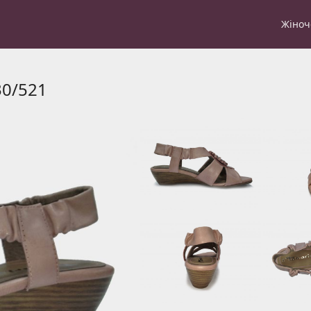
Жіноч
30/521