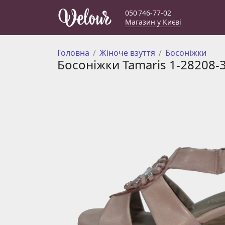
050 746-77-02
Магазин у Києві
Головна
Жіноче взуття
Босоніжки
Босоніжки Tamaris 1-28208-