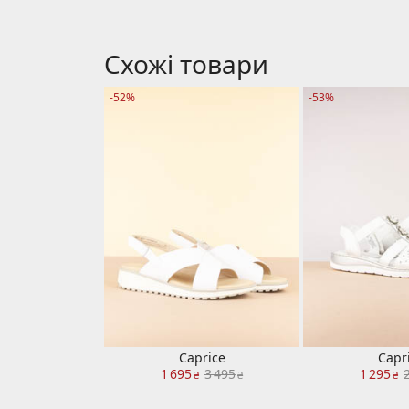
Схожі товари
-52%
-53%
Caprice
Capr
1 695
3 495
1 295
₴
₴
₴