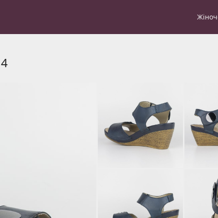
Жіноч
14