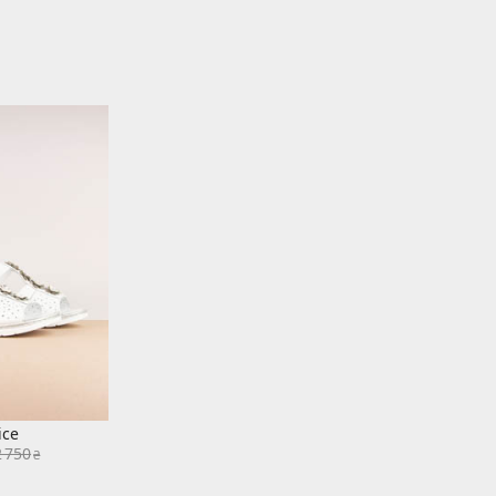
ice
2 750
₴