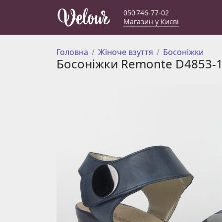
050 746-77-02
Магазин у Києві
Головна
Жіноче взуття
Босоніжки
Босоніжки Remonte D4853-