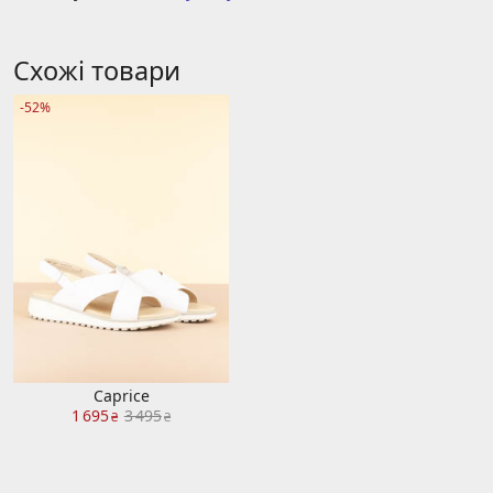
Схожі товари
-52%
Caprice
1 695
3 495
₴
₴