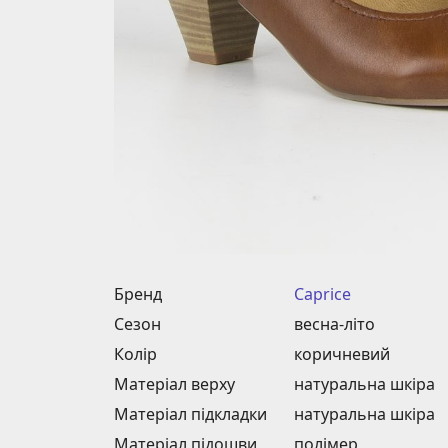
Бренд
Caprice
Сезон
весна-літо
Колір
коричневий
Матеріал верху
натуральна шкіра
Матеріал підкладки
натуральна шкіра
Матеріал підошви
полімер