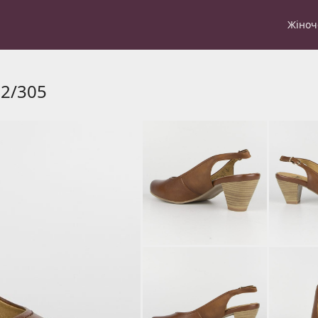
Жіноч
22/305