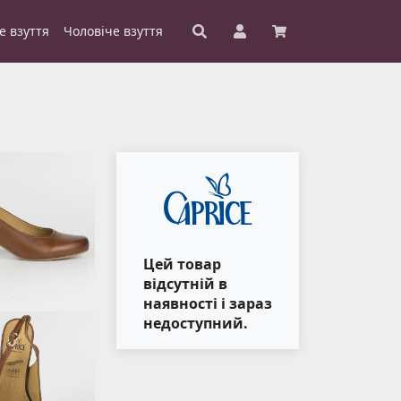
е взуття
Чоловіче взуття
Цей товар
відсутній в
наявності і зараз
недоступний.