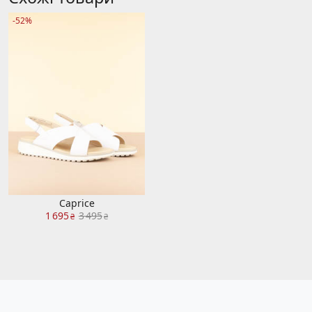
-52%
Caprice
1 695
3 495
₴
₴