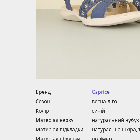
Бренд
Caprice
Сезон
весна-літо
Колір
синій
Матеріал верху
натуральний нубук
Матеріал підкладки
натуральна шкіра, 
Матеріал підошви
полімер