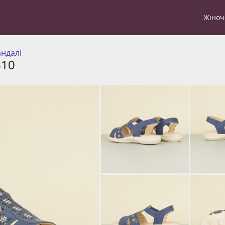
Жіноч
андалі
810