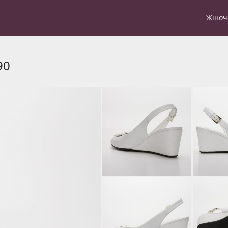
Жіноч
90