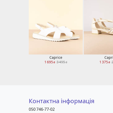
Caprice
Capr
1 695
3 495
1 375
₴
₴
₴
Контактна інформація
050 746-77-02