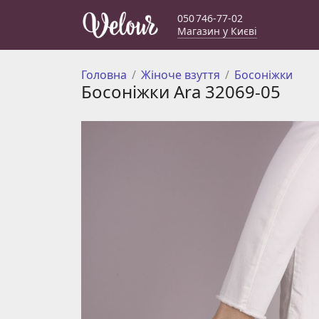
050 746-77-02
Магазин у Києві
Головна
Жіноче взуття
Босоніжки
Босоніжки Ara 32069-05