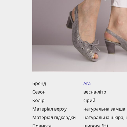
Бренд
Ara
Сезон
весна-літо
Колір
сірий
Матеріал верху
натуральна замша
Матеріал підкладки
натуральна шкіра,
Повнота
широка (H)