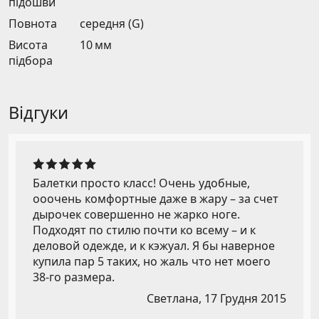
підошви
Повнота
середня (G)
Висота
10 мм
підбора
Відгуки
Балетки просто класс! Очень удобные,
ооочень комфортные даже в жару – за счет
дырочек совершенно не жарко ноге.
Подходят по стилю почти ко всему – и к
деловой одежде, и к кэжуал. Я бы наверное
купила пар 5 таких, но жаль что нет моего
38-го размера.
Светлана,
17 Грудня 2015